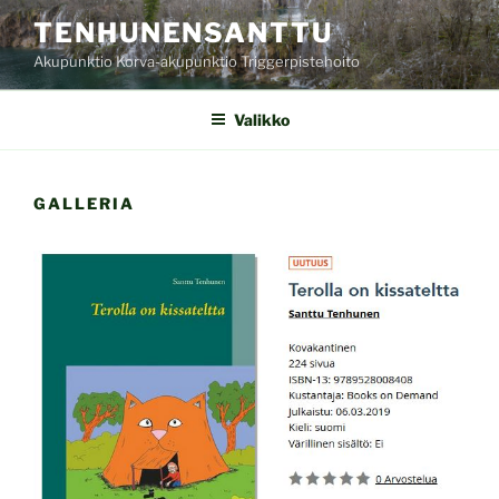
Siirry
TENHUNENSANTTU
sisältöön
Akupunktio Korva-akupunktio Triggerpistehoito
Valikko
GALLERIA